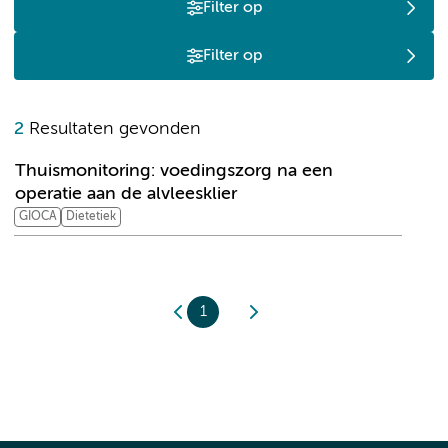
Filter op
Filter op
T
2
Resultaten gevonden
Thuismonitoring: voedingszorg na een
operatie aan de alvleesklier
GIOCA
Dietetiek
1