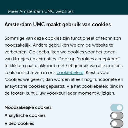
Meer Amsterdam UMC websites:
Werken bij Amsterdam UMC
Amsterdam UMC maakt gebruik van cookies
Over Amsterdam UMC
Nieuws
Sommige van deze cookies zijn functioneel of technisch
Research
noodzakelijk. Andere gebruiken we om de website te
Educatie locatie AMC
verbeteren. Ook gebruiken we cookies voor het tonen
Educatie locatie VUmc
van filmpjes en animaties. Door op "cookies accepteren"
te klikken gaat u akkoord met het gebruik van alle cookies
zoals omschreven in ons
cookiebeleid
. Kiest u voor
"cookies weigeren", dan worden alleen nog functionele en
Verwijzen & diagnostiek
analytische cookies geplaatst. Via het cookiebeleid (link in
de footer) kunt u uw voorkeur ieder moment wijzigen.
Noodzakelijke cookies
Analytische cookies
Toegankelijkheidsverklaring
Video cookies
Responsible disclosure