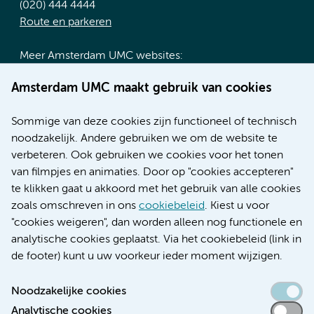
(020) 444 4444
Route en parkeren
Meer Amsterdam UMC websites:
Werken bij Amsterdam UMC
Amsterdam UMC maakt gebruik van cookies
Over Amsterdam UMC
Nieuws
Sommige van deze cookies zijn functioneel of technisch
Research
noodzakelijk. Andere gebruiken we om de website te
Educatie locatie AMC
verbeteren. Ook gebruiken we cookies voor het tonen
Educatie locatie VUmc
van filmpjes en animaties. Door op "cookies accepteren"
te klikken gaat u akkoord met het gebruik van alle cookies
zoals omschreven in ons
cookiebeleid
. Kiest u voor
"cookies weigeren", dan worden alleen nog functionele en
Verwijzen & diagnostiek
analytische cookies geplaatst. Via het cookiebeleid (link in
de footer) kunt u uw voorkeur ieder moment wijzigen.
Noodzakelijke cookies
Analytische cookies