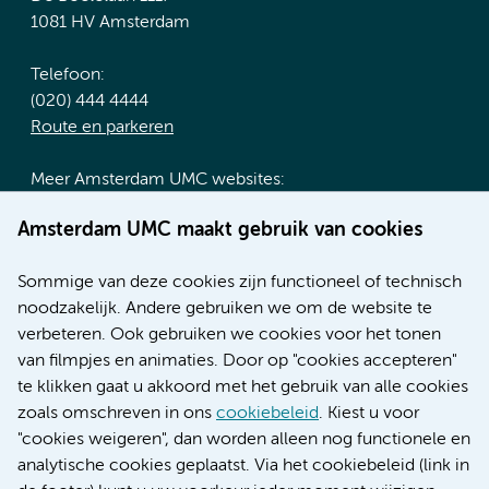
1081 HV Amsterdam
Telefoon:
(020) 444 4444
Route en parkeren
Meer Amsterdam UMC websites:
Werken bij Amsterdam UMC
Amsterdam UMC maakt gebruik van cookies
Over Amsterdam UMC
Nieuws
Sommige van deze cookies zijn functioneel of technisch
Research
noodzakelijk. Andere gebruiken we om de website te
Educatie locatie AMC
verbeteren. Ook gebruiken we cookies voor het tonen
Educatie locatie VUmc
van filmpjes en animaties. Door op "cookies accepteren"
te klikken gaat u akkoord met het gebruik van alle cookies
zoals omschreven in ons
cookiebeleid
. Kiest u voor
"cookies weigeren", dan worden alleen nog functionele en
Verwijzen & diagnostiek
analytische cookies geplaatst. Via het cookiebeleid (link in