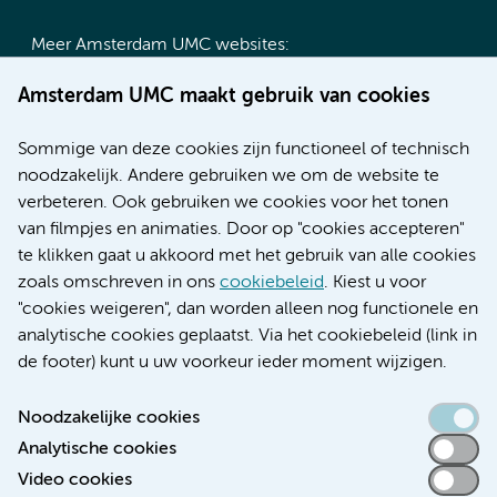
Meer Amsterdam UMC websites:
Werken bij Amsterdam UMC
Amsterdam UMC maakt gebruik van cookies
Over Amsterdam UMC
Nieuws
Sommige van deze cookies zijn functioneel of technisch
Research
noodzakelijk. Andere gebruiken we om de website te
Educatie locatie AMC
verbeteren. Ook gebruiken we cookies voor het tonen
Educatie locatie VUmc
van filmpjes en animaties. Door op "cookies accepteren"
te klikken gaat u akkoord met het gebruik van alle cookies
zoals omschreven in ons
cookiebeleid
. Kiest u voor
"cookies weigeren", dan worden alleen nog functionele en
Verwijzen & diagnostiek
analytische cookies geplaatst. Via het cookiebeleid (link in
de footer) kunt u uw voorkeur ieder moment wijzigen.
Noodzakelijke cookies
Analytische cookies
Toegankelijkheidsverklaring
Video cookies
Responsible disclosure