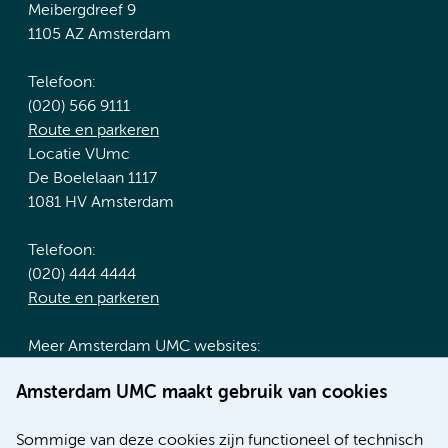
Meibergdreef 9
1105 AZ Amsterdam
Telefoon:
(020) 566 9111
Route en parkeren
Locatie VUmc
De Boelelaan 1117
1081 HV Amsterdam
Telefoon:
(020) 444 4444
Route en parkeren
Meer Amsterdam UMC websites:
Werken bij Amsterdam UMC
Amsterdam UMC maakt gebruik van cookies
Over Amsterdam UMC
Nieuws
Sommige van deze cookies zijn functioneel of technisch