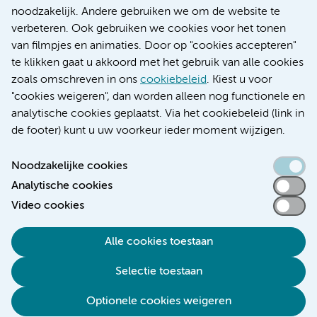
Research
noodzakelijk. Andere gebruiken we om de website te
Educatie locatie AMC
verbeteren. Ook gebruiken we cookies voor het tonen
Educatie locatie VUmc
van filmpjes en animaties. Door op "cookies accepteren"
te klikken gaat u akkoord met het gebruik van alle cookies
zoals omschreven in ons
cookiebeleid
. Kiest u voor
"cookies weigeren", dan worden alleen nog functionele en
Verwijzen & diagnostiek
analytische cookies geplaatst. Via het cookiebeleid (link in
de footer) kunt u uw voorkeur ieder moment wijzigen.
Noodzakelijke cookies
Analytische cookies
Toegankelijkheidsverklaring
Video cookies
Responsible disclosure
Algemene privacyverklaring
Alle cookies toestaan
Cookieverklaring
Selectie toestaan
Disclaimer
Colofon
Optionele cookies weigeren