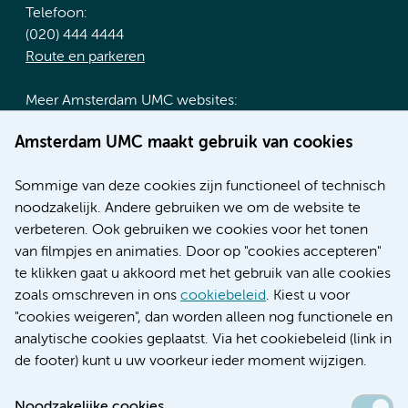
Telefoon:
(020) 444 4444
Route en parkeren
Meer Amsterdam UMC websites:
Werken bij Amsterdam UMC
Amsterdam UMC maakt gebruik van cookies
Over Amsterdam UMC
Nieuws
Sommige van deze cookies zijn functioneel of technisch
Research
noodzakelijk. Andere gebruiken we om de website te
Educatie locatie AMC
verbeteren. Ook gebruiken we cookies voor het tonen
Educatie locatie VUmc
van filmpjes en animaties. Door op "cookies accepteren"
te klikken gaat u akkoord met het gebruik van alle cookies
zoals omschreven in ons
cookiebeleid
. Kiest u voor
"cookies weigeren", dan worden alleen nog functionele en
Verwijzen & diagnostiek
analytische cookies geplaatst. Via het cookiebeleid (link in
de footer) kunt u uw voorkeur ieder moment wijzigen.
Noodzakelijke cookies