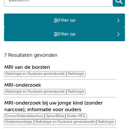
Filter op
Filter op
M
7
Resultaten gevonden
MRI van de borsten
Radiologie en Nucleaire geneeskunde
Radiologie
MRI-onderzoek
Radiologie en Nucleaire geneeskunde
Radiologie
MRI-onderzoek bij uw jonge kind (zonder
narcose); informatie voor ouders
Emma Kinderziekenhuis
Spina Bifida
Kinder-MDL
Kinderneurologie
Radiologie en Nucleaire geneeskunde
Radiologie