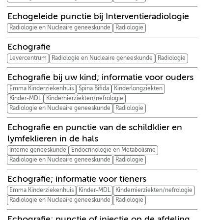
Echogeleide punctie bij Interventieradiologie
Radiologie en Nucleaire geneeskunde
Radiologie
Echografie
Levercentrum
Radiologie en Nucleaire geneeskunde
Radiologie
Echografie bij uw kind; informatie voor ouders
Emma Kinderziekenhuis
Spina Bifida
Kinderlongziekten
Kinder-MDL
Kindernierziekten/nefrologie
Radiologie en Nucleaire geneeskunde
Radiologie
Echografie en punctie van de schildklier en
lymfeklieren in de hals
Interne geneeskunde
Endocrinologie en Metabolisme
Radiologie en Nucleaire geneeskunde
Radiologie
Echografie; informatie voor tieners
Emma Kinderziekenhuis
Kinder-MDL
Kindernierziekten/nefrologie
Radiologie en Nucleaire geneeskunde
Radiologie
Echografie; punctie of injectie op de afdeling