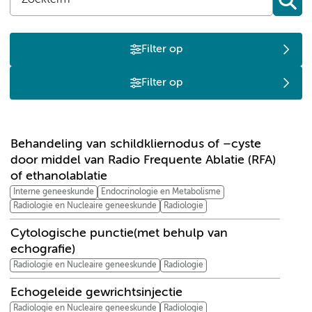
Filter op
Filter op
B
C
E
M
W
Behandeling van schildkliernodus of –cyste
door middel van Radio Frequente Ablatie (RFA)
of ethanolablatie
Interne geneeskunde
Endocrinologie en Metabolisme
Radiologie en Nucleaire geneeskunde
Radiologie
Cytologische punctie(met behulp van
echografie)
Radiologie en Nucleaire geneeskunde
Radiologie
Echogeleide gewrichtsinjectie
Radiologie en Nucleaire geneeskunde
Radiologie