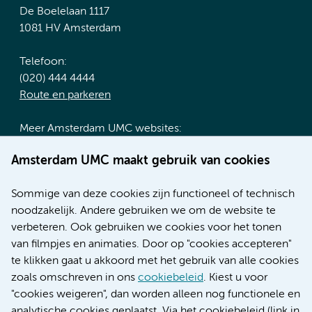
De Boelelaan 1117
1081 HV Amsterdam
Telefoon:
(020) 444 4444
Route en parkeren
Meer Amsterdam UMC websites:
Werken bij Amsterdam UMC
Amsterdam UMC maakt gebruik van cookies
Over Amsterdam UMC
Nieuws
Sommige van deze cookies zijn functioneel of technisch
Research
noodzakelijk. Andere gebruiken we om de website te
Educatie locatie AMC
verbeteren. Ook gebruiken we cookies voor het tonen
Educatie locatie VUmc
van filmpjes en animaties. Door op "cookies accepteren"
te klikken gaat u akkoord met het gebruik van alle cookies
zoals omschreven in ons
cookiebeleid
. Kiest u voor
"cookies weigeren", dan worden alleen nog functionele en
Verwijzen & diagnostiek
analytische cookies geplaatst. Via het cookiebeleid (link in