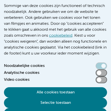
Nieuws
Sommige van deze cookies zijn functioneel of technisch
Research
noodzakelijk. Andere gebruiken we om de website te
Educatie locatie AMC
verbeteren. Ook gebruiken we cookies voor het tonen
Educatie locatie VUmc
van filmpjes en animaties. Door op "cookies accepteren"
te klikken gaat u akkoord met het gebruik van alle cookies
zoals omschreven in ons
cookiebeleid
. Kiest u voor
"cookies weigeren", dan worden alleen nog functionele en
Verwijzen & diagnostiek
analytische cookies geplaatst. Via het cookiebeleid (link in
de footer) kunt u uw voorkeur ieder moment wijzigen.
Noodzakelijke cookies
Analytische cookies
Toegankelijkheidsverklaring
Video cookies
Responsible disclosure
Algemene privacyverklaring
Alle cookies toestaan
Cookieverklaring
Selectie toestaan
Disclaimer