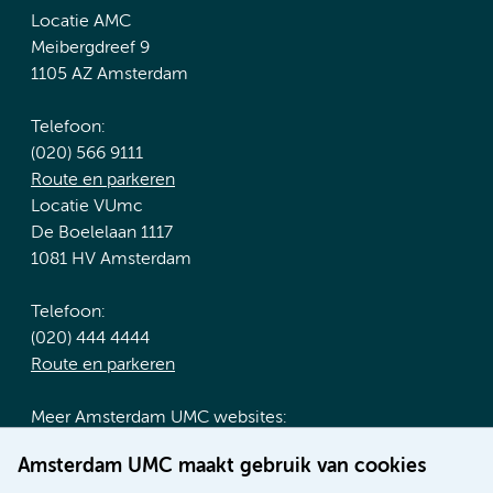
Locatie AMC
Meibergdreef 9
1105 AZ Amsterdam
Telefoon:
(020) 566 9111
Route en parkeren
Locatie VUmc
De Boelelaan 1117
1081 HV Amsterdam
Telefoon:
(020) 444 4444
Route en parkeren
Meer Amsterdam UMC websites:
Werken bij Amsterdam UMC
Amsterdam UMC maakt gebruik van cookies
Over Amsterdam UMC