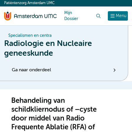
Patiëntenzorg Amsterdam UMC
content
Mijn
Zoek
Menu
Dossier
Specialismen en centra
Radiologie en Nucleaire
geneeskunde
Ga naar onderdeel
Behandeling van
schildkliernodus of –cyste
door middel van Radio
Frequente Ablatie (RFA) of