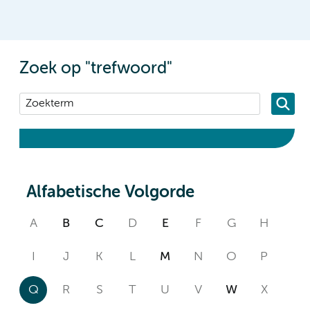
Zoek op "trefwoord"
Alfabetische Volgorde
A
B
C
D
E
F
G
H
I
J
K
L
M
N
O
P
Q
R
S
T
U
V
W
X