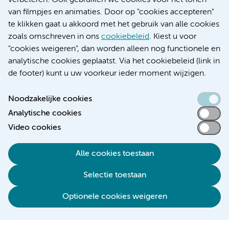
verbeteren. Ook gebruiken we cookies voor het tonen
Educatie locatie VUmc
van filmpjes en animaties. Door op "cookies accepteren"
te klikken gaat u akkoord met het gebruik van alle cookies
zoals omschreven in ons
cookiebeleid
. Kiest u voor
"cookies weigeren", dan worden alleen nog functionele en
Verwijzen & diagnostiek
analytische cookies geplaatst. Via het cookiebeleid (link in
de footer) kunt u uw voorkeur ieder moment wijzigen.
Noodzakelijke cookies
Analytische cookies
Toegankelijkheidsverklaring
Video cookies
Responsible disclosure
Algemene privacyverklaring
Alle cookies toestaan
Cookieverklaring
Selectie toestaan
Disclaimer
Colofon
Optionele cookies weigeren