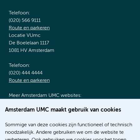
Telefoon:
(020) 566 9111
Route en parkeren
Locatie VUmc
De Boelelaan 1117
1081 HV Amsterdam
Telefoon:
(020) 444 4444
Route en parkeren
Meer Amsterdam UMC websites:
Werken bij Amsterdam UMC
Amsterdam UMC maakt gebruik van cookies
Over Amsterdam UMC
Nieuws
Sommige van deze cookies zijn functioneel of technisch
Research
noodzakelijk. Andere gebruiken we om de website te
Educatie locatie AMC