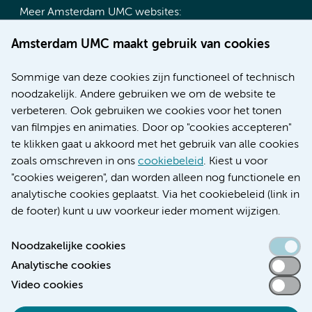
Meer Amsterdam UMC websites:
Werken bij Amsterdam UMC
Amsterdam UMC maakt gebruik van cookies
Over Amsterdam UMC
Nieuws
Sommige van deze cookies zijn functioneel of technisch
Research
noodzakelijk. Andere gebruiken we om de website te
Educatie locatie AMC
verbeteren. Ook gebruiken we cookies voor het tonen
Educatie locatie VUmc
van filmpjes en animaties. Door op "cookies accepteren"
te klikken gaat u akkoord met het gebruik van alle cookies
zoals omschreven in ons
cookiebeleid
. Kiest u voor
"cookies weigeren", dan worden alleen nog functionele en
Verwijzen & diagnostiek
analytische cookies geplaatst. Via het cookiebeleid (link in
de footer) kunt u uw voorkeur ieder moment wijzigen.
Noodzakelijke cookies
Analytische cookies
Toegankelijkheidsverklaring
Video cookies
Responsible disclosure
Algemene privacyverklaring