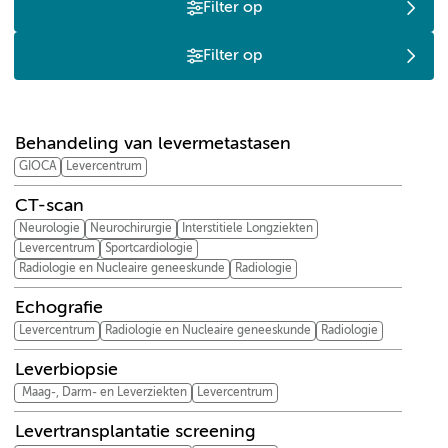
Filter op
Filter op
B
C
E
L
S
V
Behandeling van levermetastasen
GIOCA
Levercentrum
CT-scan
Neurologie
Neurochirurgie
Interstitiele Longziekten
Levercentrum
Sportcardiologie
Radiologie en Nucleaire geneeskunde
Radiologie
Echografie
Levercentrum
Radiologie en Nucleaire geneeskunde
Radiologie
Leverbiopsie
Maag-, Darm- en Leverziekten
Levercentrum
Levertransplantatie screening