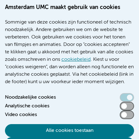
Werken bij Amsterdam UMC
Amsterdam UMC maakt gebruik van cookies
Over Amsterdam UMC
Nieuws
Sommige van deze cookies zijn functioneel of technisch
Research
noodzakelijk. Andere gebruiken we om de website te
Educatie locatie AMC
verbeteren. Ook gebruiken we cookies voor het tonen
Educatie locatie VUmc
van filmpjes en animaties. Door op "cookies accepteren"
te klikken gaat u akkoord met het gebruik van alle cookies
zoals omschreven in ons
cookiebeleid
. Kiest u voor
"cookies weigeren", dan worden alleen nog functionele en
Verwijzen & diagnostiek
analytische cookies geplaatst. Via het cookiebeleid (link in
de footer) kunt u uw voorkeur ieder moment wijzigen.
Noodzakelijke cookies
Analytische cookies
Toegankelijkheidsverklaring
Video cookies
Responsible disclosure
Algemene privacyverklaring
Alle cookies toestaan
Cookieverklaring