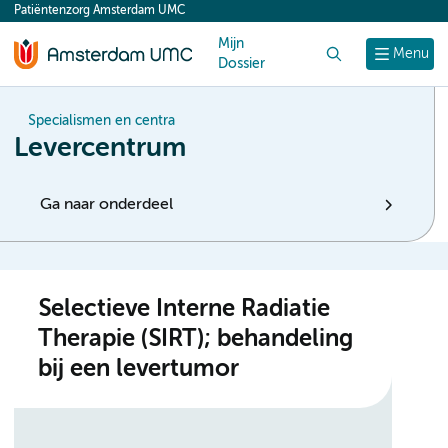
Patiëntenzorg Amsterdam UMC
content
Mijn
Zoek
Menu
Dossier
Specialismen en centra
Levercentrum
Ga naar onderdeel
Selectieve Interne Radiatie
Therapie (SIRT); behandeling
bij een levertumor