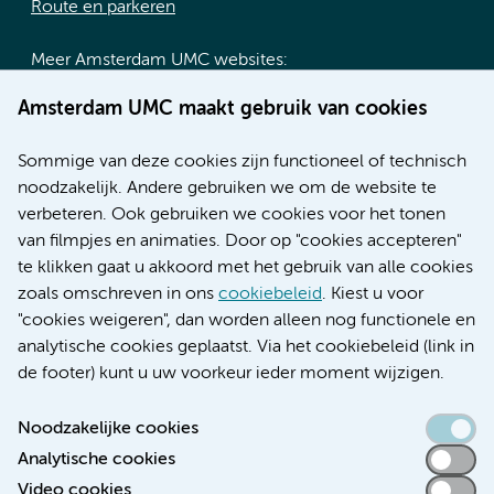
Route en parkeren
Meer Amsterdam UMC websites:
Werken bij Amsterdam UMC
Amsterdam UMC maakt gebruik van cookies
Over Amsterdam UMC
Nieuws
Sommige van deze cookies zijn functioneel of technisch
Research
noodzakelijk. Andere gebruiken we om de website te
Educatie locatie AMC
verbeteren. Ook gebruiken we cookies voor het tonen
Educatie locatie VUmc
van filmpjes en animaties. Door op "cookies accepteren"
te klikken gaat u akkoord met het gebruik van alle cookies
zoals omschreven in ons
cookiebeleid
. Kiest u voor
"cookies weigeren", dan worden alleen nog functionele en
Verwijzen & diagnostiek
analytische cookies geplaatst. Via het cookiebeleid (link in
de footer) kunt u uw voorkeur ieder moment wijzigen.
Noodzakelijke cookies
Analytische cookies
Toegankelijkheidsverklaring
Video cookies