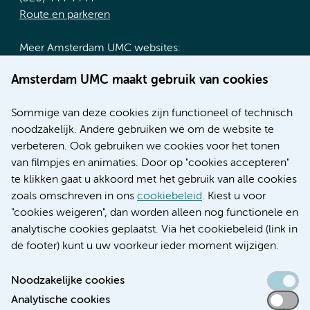
Route en parkeren
Meer Amsterdam UMC websites:
Werken bij Amsterdam UMC
Amsterdam UMC maakt gebruik van cookies
Over Amsterdam UMC
Nieuws
Sommige van deze cookies zijn functioneel of technisch
Research
noodzakelijk. Andere gebruiken we om de website te
Educatie locatie AMC
verbeteren. Ook gebruiken we cookies voor het tonen
Educatie locatie VUmc
van filmpjes en animaties. Door op "cookies accepteren"
te klikken gaat u akkoord met het gebruik van alle cookies
zoals omschreven in ons
cookiebeleid
. Kiest u voor
"cookies weigeren", dan worden alleen nog functionele en
Verwijzen & diagnostiek
analytische cookies geplaatst. Via het cookiebeleid (link in
de footer) kunt u uw voorkeur ieder moment wijzigen.
Noodzakelijke cookies
Analytische cookies
Toegankelijkheidsverklaring