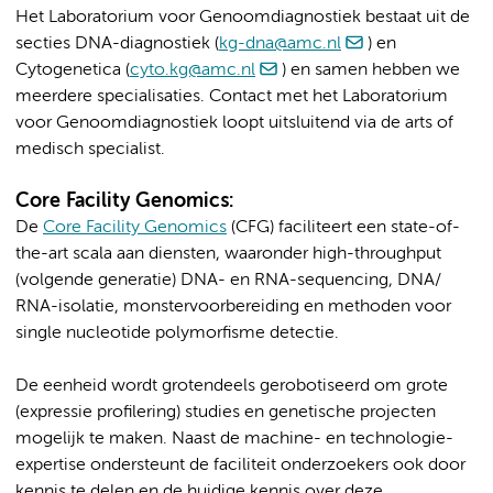
Het Laboratorium voor Genoomdiagnostiek bestaat uit de
secties DNA-diagnostiek (
kg-dna@amc.nl
) en
Cytogenetica (
cyto.kg@amc.nl
) en samen hebben we
meerdere specialisaties. Contact met het Laboratorium
voor Genoomdiagnostiek loopt uitsluitend via de arts of
medisch specialist.
Core Facility Genomics:
De
Core Facility Genomics
(CFG) faciliteert een state-of-
the-art scala aan diensten, waaronder high-throughput
(volgende generatie) DNA- en RNA-sequencing, DNA/
RNA-isolatie, monstervoorbereiding en methoden voor
single nucleotide polymorfisme detectie.
De eenheid wordt grotendeels gerobotiseerd om grote
(expressie profilering) studies en genetische projecten
mogelijk te maken. Naast de machine- en technologie-
expertise ondersteunt de faciliteit onderzoekers ook door
kennis te delen en de huidige kennis over deze