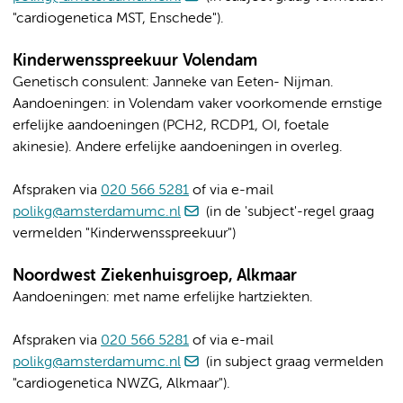
"cardiogenetica MST, Enschede").
Kinderwensspreekuur Volendam
Genetisch consulent: Janneke van Eeten- Nijman.
Aandoeningen: in Volendam vaker voorkomende ernstige
erfelijke aandoeningen (PCH2, RCDP1, OI, foetale
akinesie). Andere erfelijke aandoeningen in overleg.
Afspraken via
020 566 5281
of via e-mail
polikg@amsterdamumc.nl
(in de 'subject'-regel graag
vermelden "Kinderwensspreekuur")
Noordwest Ziekenhuisgroep, Alkmaar
Aandoeningen: met name erfelijke hartziekten.
Afspraken via
020 566 5281
of via e-mail
polikg@amsterdamumc.nl
(in subject graag vermelden
"cardiogenetica NWZG, Alkmaar").