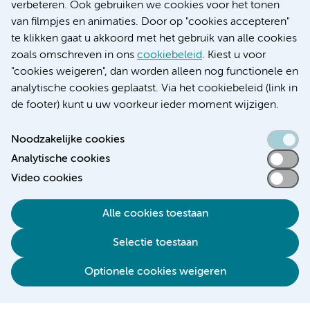
Educatie locatie AMC
verbeteren. Ook gebruiken we cookies voor het tonen
Educatie locatie VUmc
van filmpjes en animaties. Door op "cookies accepteren"
te klikken gaat u akkoord met het gebruik van alle cookies
zoals omschreven in ons
cookiebeleid
. Kiest u voor
"cookies weigeren", dan worden alleen nog functionele en
Verwijzen & diagnostiek
analytische cookies geplaatst. Via het cookiebeleid (link in
de footer) kunt u uw voorkeur ieder moment wijzigen.
Noodzakelijke cookies
Analytische cookies
Toegankelijkheidsverklaring
Video cookies
Responsible disclosure
Algemene privacyverklaring
Alle cookies toestaan
Cookieverklaring
Selectie toestaan
Disclaimer
Colofon
Optionele cookies weigeren