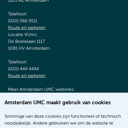
1105 AZ Amsterdam
Telefoon:
(020) 566 9111
Route en parkeren
Locatie VUmc
De Boelelaan 1117
1081 HV Amsterdam
Telefoon:
(020) 444 4444
Route en parkeren
Meer Amsterdam UMC websites:
Werken bij Amsterdam UMC
Amsterdam UMC maakt gebruik van cookies
Over Amsterdam UMC
Nieuws
Sommige van deze cookies zijn functioneel of technisch
Research
noodzakelijk. Andere gebruiken we om de website te