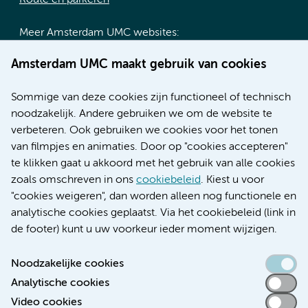
Meer Amsterdam UMC websites:
Werken bij Amsterdam UMC
Amsterdam UMC maakt gebruik van cookies
Over Amsterdam UMC
Nieuws
Sommige van deze cookies zijn functioneel of technisch
Research
noodzakelijk. Andere gebruiken we om de website te
Educatie locatie AMC
verbeteren. Ook gebruiken we cookies voor het tonen
Educatie locatie VUmc
van filmpjes en animaties. Door op "cookies accepteren"
te klikken gaat u akkoord met het gebruik van alle cookies
zoals omschreven in ons
cookiebeleid
. Kiest u voor
"cookies weigeren", dan worden alleen nog functionele en
Verwijzen & diagnostiek
analytische cookies geplaatst. Via het cookiebeleid (link in
de footer) kunt u uw voorkeur ieder moment wijzigen.
Noodzakelijke cookies
Analytische cookies
Toegankelijkheidsverklaring
Video cookies
Responsible disclosure