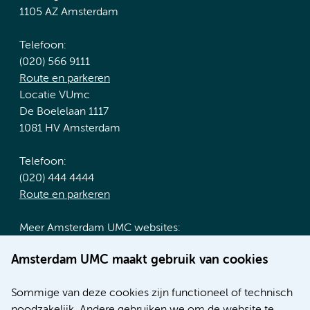
1105 AZ Amsterdam
Telefoon:
(020) 566 9111
Route en parkeren
Locatie VUmc
De Boelelaan 1117
1081 HV Amsterdam
Telefoon:
(020) 444 4444
Route en parkeren
Meer Amsterdam UMC websites:
Werken bij Amsterdam UMC
Amsterdam UMC maakt gebruik van cookies
Over Amsterdam UMC
Nieuws
Sommige van deze cookies zijn functioneel of technisch
Research