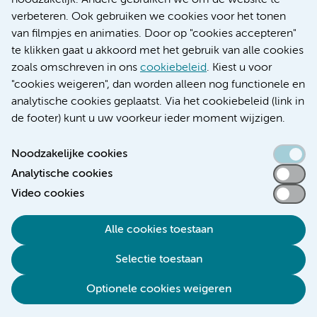
noodzakelijk. Andere gebruiken we om de website te
Educatie locatie AMC
verbeteren. Ook gebruiken we cookies voor het tonen
Educatie locatie VUmc
van filmpjes en animaties. Door op "cookies accepteren"
te klikken gaat u akkoord met het gebruik van alle cookies
zoals omschreven in ons
cookiebeleid
. Kiest u voor
"cookies weigeren", dan worden alleen nog functionele en
Verwijzen & diagnostiek
analytische cookies geplaatst. Via het cookiebeleid (link in
de footer) kunt u uw voorkeur ieder moment wijzigen.
Noodzakelijke cookies
Analytische cookies
Toegankelijkheidsverklaring
Video cookies
Responsible disclosure
Algemene privacyverklaring
Alle cookies toestaan
Cookieverklaring
Selectie toestaan
Disclaimer
Colofon
Optionele cookies weigeren