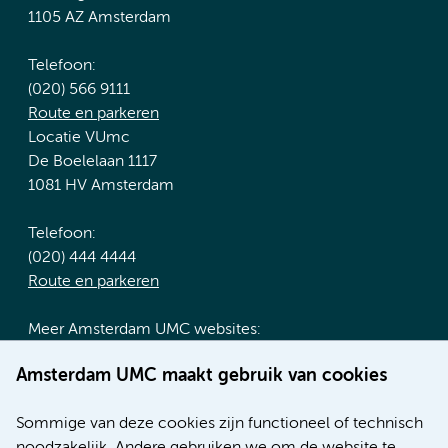
1105 AZ Amsterdam
Telefoon:
(020) 566 9111
Route en parkeren
Locatie VUmc
De Boelelaan 1117
1081 HV Amsterdam
Telefoon:
(020) 444 4444
Route en parkeren
Meer Amsterdam UMC websites:
Werken bij Amsterdam UMC
Amsterdam UMC maakt gebruik van cookies
Over Amsterdam UMC
Nieuws
Sommige van deze cookies zijn functioneel of technisch
Research