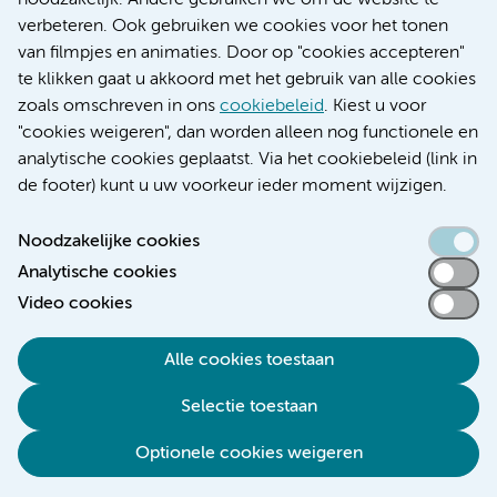
noodzakelijk. Andere gebruiken we om de website te
Educatie locatie AMC
verbeteren. Ook gebruiken we cookies voor het tonen
Educatie locatie VUmc
van filmpjes en animaties. Door op "cookies accepteren"
te klikken gaat u akkoord met het gebruik van alle cookies
zoals omschreven in ons
cookiebeleid
. Kiest u voor
"cookies weigeren", dan worden alleen nog functionele en
Verwijzen & diagnostiek
analytische cookies geplaatst. Via het cookiebeleid (link in
de footer) kunt u uw voorkeur ieder moment wijzigen.
Noodzakelijke cookies
Analytische cookies
Toegankelijkheidsverklaring
Video cookies
Responsible disclosure
Algemene privacyverklaring
Alle cookies toestaan
Cookieverklaring
Selectie toestaan
Disclaimer
Colofon
Optionele cookies weigeren