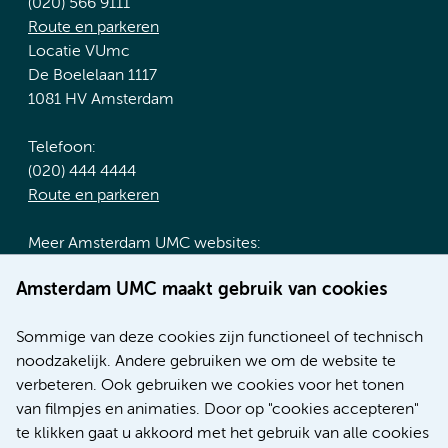
(020) 566 9111
Route en parkeren
Locatie VUmc
De Boelelaan 1117
1081 HV Amsterdam
Telefoon:
(020) 444 4444
Route en parkeren
Meer Amsterdam UMC websites:
Werken bij Amsterdam UMC
Amsterdam UMC maakt gebruik van cookies
Over Amsterdam UMC
Nieuws
Sommige van deze cookies zijn functioneel of technisch
Research
noodzakelijk. Andere gebruiken we om de website te
Educatie locatie AMC
verbeteren. Ook gebruiken we cookies voor het tonen
Educatie locatie VUmc
van filmpjes en animaties. Door op "cookies accepteren"
te klikken gaat u akkoord met het gebruik van alle cookies