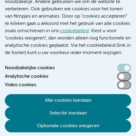
noodzakelijk. Andere gebruiken we om de website te
Educatie locatie AMC
verbeteren. Ook gebruiken we cookies voor het tonen
Educatie locatie VUmc
van filmpjes en animaties. Door op "cookies accepteren"
te klikken gaat u akkoord met het gebruik van alle cookies
zoals omschreven in ons
cookiebeleid
. Kiest u voor
"cookies weigeren", dan worden alleen nog functionele en
Verwijzen & diagnostiek
analytische cookies geplaatst. Via het cookiebeleid (link in
de footer) kunt u uw voorkeur ieder moment wijzigen.
Noodzakelijke cookies
Analytische cookies
Toegankelijkheidsverklaring
Video cookies
Responsible disclosure
Algemene privacyverklaring
Alle cookies toestaan
Cookieverklaring
Selectie toestaan
Disclaimer
Colofon
Optionele cookies weigeren