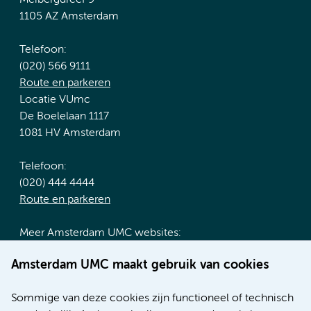
1105 AZ Amsterdam
Telefoon:
(020) 566 9111
Route en parkeren
Locatie VUmc
De Boelelaan 1117
1081 HV Amsterdam
Telefoon:
(020) 444 4444
Route en parkeren
Meer Amsterdam UMC websites:
Werken bij Amsterdam UMC
Amsterdam UMC maakt gebruik van cookies
Over Amsterdam UMC
Nieuws
Sommige van deze cookies zijn functioneel of technisch
Research