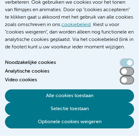
Educatie locatie AMC
verbeteren. Ook gebruiken we cookies voor het tonen
Educatie locatie VUmc
van filmpjes en animaties. Door op "cookies accepteren"
te klikken gaat u akkoord met het gebruik van alle cookies
zoals omschreven in ons
cookiebeleid
. Kiest u voor
"cookies weigeren", dan worden alleen nog functionele en
Verwijzen & diagnostiek
analytische cookies geplaatst. Via het cookiebeleid (link in
de footer) kunt u uw voorkeur ieder moment wijzigen.
Noodzakelijke cookies
Analytische cookies
Toegankelijkheidsverklaring
Video cookies
Responsible disclosure
Algemene privacyverklaring
Alle cookies toestaan
Cookieverklaring
Selectie toestaan
Disclaimer
Colofon
Optionele cookies weigeren