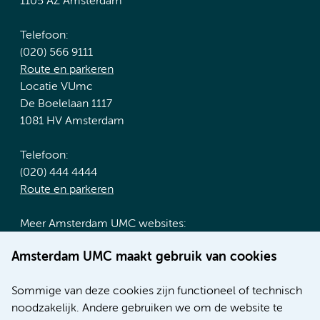
1105 AZ Amsterdam
Telefoon:
(020) 566 9111
Route en parkeren
Locatie VUmc
De Boelelaan 1117
1081 HV Amsterdam
Telefoon:
(020) 444 4444
Route en parkeren
Meer Amsterdam UMC websites:
Werken bij Amsterdam UMC
Amsterdam UMC maakt gebruik van cookies
Over Amsterdam UMC
Nieuws
Sommige van deze cookies zijn functioneel of technisch
Research
noodzakelijk. Andere gebruiken we om de website te