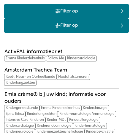
Filter op
Filter op
A
E
F
H
I
K
M
Z
ActivPAL informatiebrief
Emma Kinderziekenhuis
Follow Me
Kindercardiologie
Amsterdam Trachea Team
Keel-, Neus- en Oorheelkunde
Hoofdhalstumoren
Kinderlongziekten
Emla crème® bij uw kind; informatie voor
ouders
Kindergeneeskunde
Emma Kinderziekenhuis
Kinderchirurgie
Spina Bifida
Kinderlongziekten
Kinderreumatologie/immunologie
Intensive Care Kinderen
Kinder-MDL
Kinderallergologie
Kindercardiologie
Kinderendocrinologie
Kinderhematologie
Kinderneurologie
Kindernierziekten/nefrologie
Kinderpsychiatrie