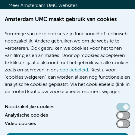
Meer Amsterdam UMC websites:
Werken bij Amsterdam UMC
Amsterdam UMC maakt gebruik van cookies
Over Amsterdam UMC
Nieuws
Sommige van deze cookies zijn functioneel of technisch
Research
noodzakelijk. Andere gebruiken we om de website te
Educatie locatie AMC
verbeteren. Ook gebruiken we cookies voor het tonen
Educatie locatie VUmc
van filmpjes en animaties. Door op "cookies accepteren"
te klikken gaat u akkoord met het gebruik van alle cookies
zoals omschreven in ons
cookiebeleid
. Kiest u voor
"cookies weigeren", dan worden alleen nog functionele en
Verwijzen & diagnostiek
analytische cookies geplaatst. Via het cookiebeleid (link in
de footer) kunt u uw voorkeur ieder moment wijzigen.
Noodzakelijke cookies
Analytische cookies
Toegankelijkheidsverklaring
Video cookies
Responsible disclosure
Algemene privacyverklaring