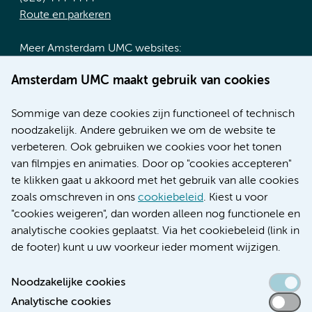
Route en parkeren
Meer Amsterdam UMC websites:
Werken bij Amsterdam UMC
Amsterdam UMC maakt gebruik van cookies
Over Amsterdam UMC
Nieuws
Sommige van deze cookies zijn functioneel of technisch
Research
noodzakelijk. Andere gebruiken we om de website te
Educatie locatie AMC
verbeteren. Ook gebruiken we cookies voor het tonen
Educatie locatie VUmc
van filmpjes en animaties. Door op "cookies accepteren"
te klikken gaat u akkoord met het gebruik van alle cookies
zoals omschreven in ons
cookiebeleid
. Kiest u voor
"cookies weigeren", dan worden alleen nog functionele en
Verwijzen & diagnostiek
analytische cookies geplaatst. Via het cookiebeleid (link in
de footer) kunt u uw voorkeur ieder moment wijzigen.
Noodzakelijke cookies
Analytische cookies
Toegankelijkheidsverklaring