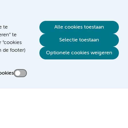
e te
Alle cookies toestaan
ren" te
Selectie toestaan
r "cookies
n de footer)
Verwijzen & diagnostiek
Optionele cookies weigeren
ookies