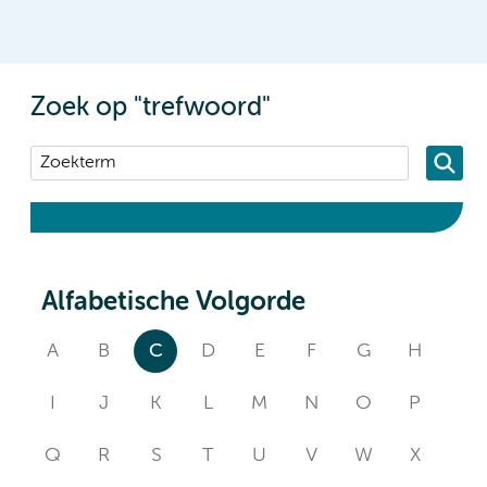
Zoek op "trefwoord"
Alfabetische Volgorde
A
B
C
D
E
F
G
H
I
J
K
L
M
N
O
P
Q
R
S
T
U
V
W
X