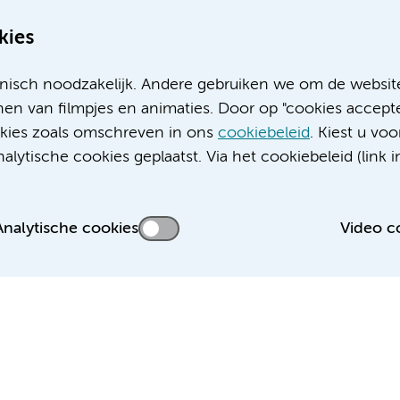
kies
nisch noodzakelijk. Andere gebruiken we om de websit
en van filmpjes en animaties. Door op "cookies accepte
ookies zoals omschreven in ons
cookiebeleid
. Kiest u voo
Meer Amsterdam UMC websites:
lytische cookies geplaatst. Via het cookiebeleid (link i
Werken bij Amsterdam UMC
Over Amsterdam UMC
Nieuws
Analytische cookies
Video c
Research
Educatie locatie AMC
Educatie locatie VUmc
 privacyverklaring
Cookieverklaring
Disclaimer
Colofon