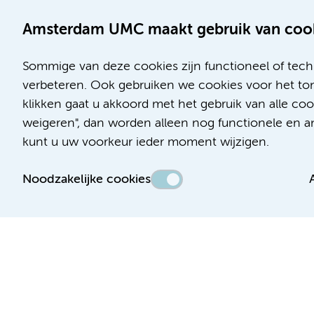
Amsterdam UMC maakt gebruik van coo
Sommige van deze cookies zijn functioneel of tech
verbeteren. Ook gebruiken we cookies voor het ton
klikken gaat u akkoord met het gebruik van alle c
Locatie AMC
Locatie VUmc
weigeren", dan worden alleen nog functionele en ana
Meibergdreef 9
De Boelelaan 1117
kunt u uw voorkeur ieder moment wijzigen.
1105 AZ Amsterdam
1081 HV Amsterdam
Noodzakelijke cookies
Telefoon:
Telefoon:
(020) 566 9111
(020) 444 4444
Route en parkeren
Route en parkeren
Toegankelijkheidsverklaring
Responsible disclosure
Algemene