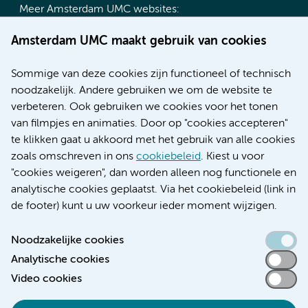
Meer Amsterdam UMC websites:
Werken bij Amsterdam UMC
Amsterdam UMC maakt gebruik van cookies
Over Amsterdam UMC
Nieuws
Sommige van deze cookies zijn functioneel of technisch
Research
noodzakelijk. Andere gebruiken we om de website te
Educatie locatie AMC
verbeteren. Ook gebruiken we cookies voor het tonen
Educatie locatie VUmc
van filmpjes en animaties. Door op "cookies accepteren"
te klikken gaat u akkoord met het gebruik van alle cookies
zoals omschreven in ons
cookiebeleid
. Kiest u voor
"cookies weigeren", dan worden alleen nog functionele en
Verwijzen & diagnostiek
analytische cookies geplaatst. Via het cookiebeleid (link in
de footer) kunt u uw voorkeur ieder moment wijzigen.
Noodzakelijke cookies
Analytische cookies
Toegankelijkheidsverklaring
Video cookies
Responsible disclosure
Algemene privacyverklaring