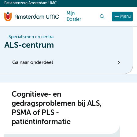
Patiëntenzorg Amsterdam UMC
content
Mijn
Zoek
Menu
Dossier
Specialismen en centra
ALS-centrum
Ga naar onderdeel
Cognitieve- en
gedragsproblemen bij ALS,
PSMA of PLS -
patiëntinformatie