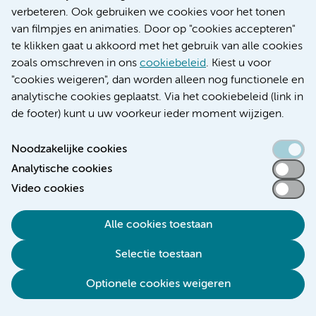
om het vol te kunnen houden.
verbeteren. Ook gebruiken we cookies voor het tonen
van filmpjes en animaties. Door op "cookies accepteren"
Probeer in de schijnbaar onmogelijke situatie actief
te klikken gaat u akkoord met het gebruik van alle cookies
een manier te vinden die bij jullie past. En zet vooral
zoals omschreven in ons
cookiebeleid
. Kiest u voor
"cookies weigeren", dan worden alleen nog functionele en
ook gespecialiseerde hulptroepen in!
analytische cookies geplaatst. Via het cookiebeleid (link in
de footer) kunt u uw voorkeur ieder moment wijzigen.
Informatie websites
Noodzakelijke cookies
ALS Centrum Nederland
Analytische cookies
Alzheimer centrum VU (specialistische
Video cookies
verpleegkundige FTD)
Alle cookies toestaan
Lotgenoten FTD vereniging
Selectie toestaan
Dementieteams: case managers
MND motor neuron disease association (Engelstalig
)
Optionele cookies weigeren
Website van Hersenstichting Nederland