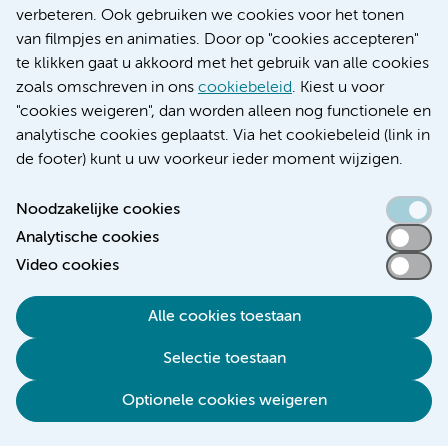
Educatie locatie AMC
verbeteren. Ook gebruiken we cookies voor het tonen
Educatie locatie VUmc
van filmpjes en animaties. Door op "cookies accepteren"
te klikken gaat u akkoord met het gebruik van alle cookies
zoals omschreven in ons
cookiebeleid
. Kiest u voor
"cookies weigeren", dan worden alleen nog functionele en
Verwijzen & diagnostiek
analytische cookies geplaatst. Via het cookiebeleid (link in
de footer) kunt u uw voorkeur ieder moment wijzigen.
Noodzakelijke cookies
Analytische cookies
Toegankelijkheidsverklaring
Video cookies
Responsible disclosure
Algemene privacyverklaring
Alle cookies toestaan
Cookieverklaring
Selectie toestaan
Disclaimer
Colofon
Optionele cookies weigeren