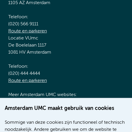
1105 AZ Amsterdam
Telefoon:
(020) 566 9111
Route en parkeren
Locatie VUmc
De Boelelaan 1117
1081 HV Amsterdam
Telefoon:
(020) 444 4444
Route en parkeren
Meer Amsterdam UMC websites:
Werken bij Amsterdam UMC
Amsterdam UMC maakt gebruik van cookies
Over Amsterdam UMC
Nieuws
Sommige van deze cookies zijn functioneel of technisch
Research
noodzakelijk. Andere gebruiken we om de website te