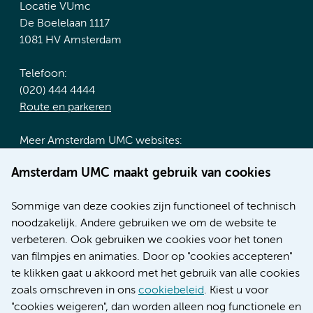
Locatie VUmc
De Boelelaan 1117
1081 HV Amsterdam
Telefoon:
(020) 444 4444
Route en parkeren
Meer Amsterdam UMC websites:
Werken bij Amsterdam UMC
Amsterdam UMC maakt gebruik van cookies
Over Amsterdam UMC
Nieuws
Sommige van deze cookies zijn functioneel of technisch
Research
noodzakelijk. Andere gebruiken we om de website te
Educatie locatie AMC
verbeteren. Ook gebruiken we cookies voor het tonen
Educatie locatie VUmc
van filmpjes en animaties. Door op "cookies accepteren"
te klikken gaat u akkoord met het gebruik van alle cookies
zoals omschreven in ons
cookiebeleid
. Kiest u voor
"cookies weigeren", dan worden alleen nog functionele en