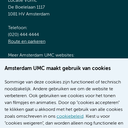
Locatie VUmc
De Boelelaan 1117
1081 HV Amsterdam
Telefoon:
(020) 444 4444
Route en parkeren
Meer Amsterdam UMC websites:
Werken bij Amsterdam UMC
Amsterdam UMC maakt gebruik van cookies
Over Amsterdam UMC
Nieuws
Sommige van deze cookies zijn functioneel of technisch
Research
noodzakelijk. Andere gebruiken we om de website te
Educatie locatie AMC
verbeteren. Ook gebruiken we cookies voor het tonen
Educatie locatie VUmc
van filmpjes en animaties. Door op "cookies accepteren"
te klikken gaat u akkoord met het gebruik van alle cookies
zoals omschreven in ons
cookiebeleid
. Kiest u voor
"cookies weigeren", dan worden alleen nog functionele en