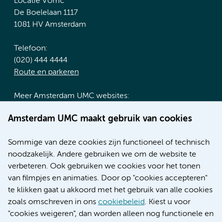
Locatie VUmc
De Boelelaan 1117
1081 HV Amsterdam
Telefoon:
(020) 444 4444
Route en parkeren
Meer Amsterdam UMC websites:
Werken bij Amsterdam UMC
Amsterdam UMC maakt gebruik van cookies
Over Amsterdam UMC
Nieuws
Sommige van deze cookies zijn functioneel of technisch
Research
noodzakelijk. Andere gebruiken we om de website te
Educatie locatie AMC
verbeteren. Ook gebruiken we cookies voor het tonen
Educatie locatie VUmc
van filmpjes en animaties. Door op "cookies accepteren"
te klikken gaat u akkoord met het gebruik van alle cookies
zoals omschreven in ons
cookiebeleid
. Kiest u voor
"cookies weigeren", dan worden alleen nog functionele en