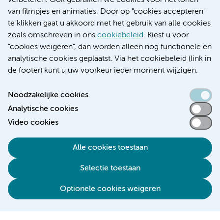
verbeteren. Ook gebruiken we cookies voor het tonen
Educatie locatie VUmc
van filmpjes en animaties. Door op "cookies accepteren"
te klikken gaat u akkoord met het gebruik van alle cookies
zoals omschreven in ons
cookiebeleid
. Kiest u voor
"cookies weigeren", dan worden alleen nog functionele en
Verwijzen & diagnostiek
analytische cookies geplaatst. Via het cookiebeleid (link in
de footer) kunt u uw voorkeur ieder moment wijzigen.
Noodzakelijke cookies
Analytische cookies
Toegankelijkheidsverklaring
Video cookies
Responsible disclosure
Algemene privacyverklaring
Alle cookies toestaan
Cookieverklaring
Selectie toestaan
Disclaimer
Colofon
Optionele cookies weigeren