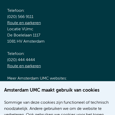
Telefoon:
(020) 566 9111
Route en parkeren
Locatie VUmc
De Boelelaan 1117
1081 HV Amsterdam
Telefoon:
(020) 444 4444
Route en parkeren
Meer Amsterdam UMC websites:
Werken bij Amsterdam UMC
Amsterdam UMC maakt gebruik van cookies
Over Amsterdam UMC
Nieuws
Sommige van deze cookies zijn functioneel of technisch
Research
noodzakelijk. Andere gebruiken we om de website te
Educatie locatie AMC