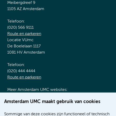
Meibergdreef 9
1105 AZ Amsterdam
Telefoon:
(020) 566 9111
Route en parkeren
Locatie VUmc
De Boelelaan 1117
1081 HV Amsterdam
Telefoon:
(020) 444 4444
Route en parkeren
Meer Amsterdam UMC websites:
Werken bij Amsterdam UMC
Amsterdam UMC maakt gebruik van cookies
Over Amsterdam UMC
Nieuws
Sommige van deze cookies zijn functioneel of technisch