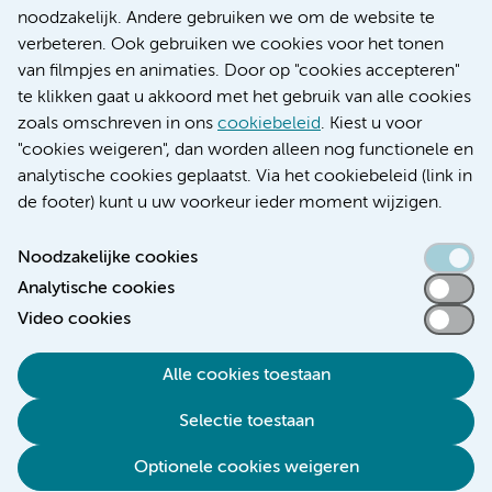
Research
noodzakelijk. Andere gebruiken we om de website te
Educatie locatie AMC
verbeteren. Ook gebruiken we cookies voor het tonen
Educatie locatie VUmc
van filmpjes en animaties. Door op "cookies accepteren"
te klikken gaat u akkoord met het gebruik van alle cookies
zoals omschreven in ons
cookiebeleid
. Kiest u voor
"cookies weigeren", dan worden alleen nog functionele en
Verwijzen & diagnostiek
analytische cookies geplaatst. Via het cookiebeleid (link in
de footer) kunt u uw voorkeur ieder moment wijzigen.
Noodzakelijke cookies
Analytische cookies
Toegankelijkheidsverklaring
Video cookies
Responsible disclosure
Algemene privacyverklaring
Alle cookies toestaan
Cookieverklaring
Selectie toestaan
Disclaimer
Colofon
Optionele cookies weigeren