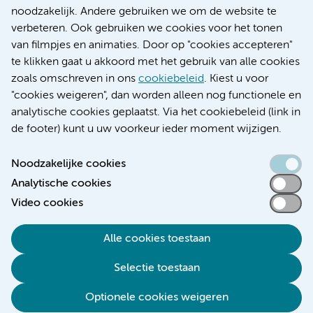
Research
noodzakelijk. Andere gebruiken we om de website te
Educatie locatie AMC
verbeteren. Ook gebruiken we cookies voor het tonen
Educatie locatie VUmc
van filmpjes en animaties. Door op "cookies accepteren"
te klikken gaat u akkoord met het gebruik van alle cookies
zoals omschreven in ons
cookiebeleid
. Kiest u voor
"cookies weigeren", dan worden alleen nog functionele en
Verwijzen & diagnostiek
analytische cookies geplaatst. Via het cookiebeleid (link in
de footer) kunt u uw voorkeur ieder moment wijzigen.
Noodzakelijke cookies
Analytische cookies
Toegankelijkheidsverklaring
Video cookies
Responsible disclosure
Algemene privacyverklaring
Alle cookies toestaan
Cookieverklaring
Selectie toestaan
Disclaimer
Colofon
Optionele cookies weigeren