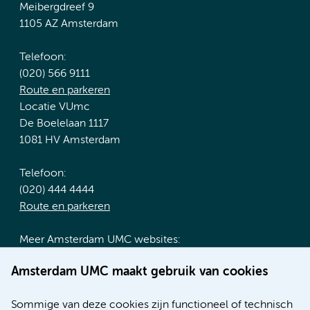
Meibergdreef 9
1105 AZ Amsterdam
Telefoon:
(020) 566 9111
Route en parkeren
Locatie VUmc
De Boelelaan 1117
1081 HV Amsterdam
Telefoon:
(020) 444 4444
Route en parkeren
Meer Amsterdam UMC websites:
Werken bij Amsterdam UMC
Amsterdam UMC maakt gebruik van cookies
Over Amsterdam UMC
Nieuws
Sommige van deze cookies zijn functioneel of technisch