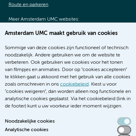
Route en parkeren
Meer Amsterdam UMC websites:
Werken bij Amsterdam UMC
Amsterdam UMC maakt gebruik van cookies
Over Amsterdam UMC
Nieuws
Sommige van deze cookies zijn functioneel of technisch
Research
noodzakelijk. Andere gebruiken we om de website te
Educatie locatie AMC
verbeteren. Ook gebruiken we cookies voor het tonen
Educatie locatie VUmc
van filmpjes en animaties. Door op "cookies accepteren"
te klikken gaat u akkoord met het gebruik van alle cookies
zoals omschreven in ons
cookiebeleid
. Kiest u voor
"cookies weigeren", dan worden alleen nog functionele en
Verwijzen & diagnostiek
analytische cookies geplaatst. Via het cookiebeleid (link in
de footer) kunt u uw voorkeur ieder moment wijzigen.
Noodzakelijke cookies
Analytische cookies
Toegankelijkheidsverklaring