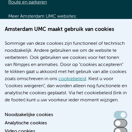
Route en parkeren
Meer Amsterdam UMC websites:
Werken bij Amsterdam UMC
Amsterdam UMC maakt gebruik van cookies
Over Amsterdam UMC
Nieuws
Sommige van deze cookies zijn functioneel of technisch
Research
noodzakelijk. Andere gebruiken we om de website te
Educatie locatie AMC
verbeteren. Ook gebruiken we cookies voor het tonen
Educatie locatie VUmc
van filmpjes en animaties. Door op "cookies accepteren"
te klikken gaat u akkoord met het gebruik van alle cookies
zoals omschreven in ons
cookiebeleid
. Kiest u voor
"cookies weigeren", dan worden alleen nog functionele en
Verwijzen & diagnostiek
analytische cookies geplaatst. Via het cookiebeleid (link in
de footer) kunt u uw voorkeur ieder moment wijzigen.
Noodzakelijke cookies
Analytische cookies
Toegankelijkheidsverklaring
Video cookies