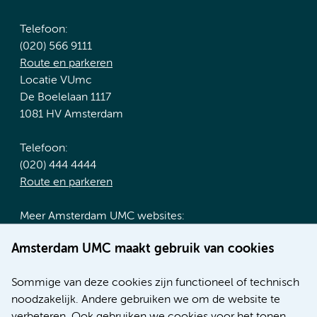
Telefoon:
(020) 566 9111
Route en parkeren
Locatie VUmc
De Boelelaan 1117
1081 HV Amsterdam
Telefoon:
(020) 444 4444
Route en parkeren
Meer Amsterdam UMC websites:
Werken bij Amsterdam UMC
Amsterdam UMC maakt gebruik van cookies
Over Amsterdam UMC
Nieuws
Sommige van deze cookies zijn functioneel of technisch
Research
noodzakelijk. Andere gebruiken we om de website te
Educatie locatie AMC