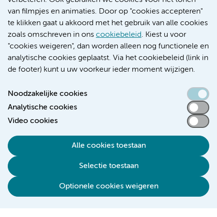
verbeteren. Ook gebruiken we cookies voor het tonen
Educatie locatie VUmc
van filmpjes en animaties. Door op "cookies accepteren"
te klikken gaat u akkoord met het gebruik van alle cookies
zoals omschreven in ons
cookiebeleid
. Kiest u voor
"cookies weigeren", dan worden alleen nog functionele en
Verwijzen & diagnostiek
analytische cookies geplaatst. Via het cookiebeleid (link in
de footer) kunt u uw voorkeur ieder moment wijzigen.
Noodzakelijke cookies
Analytische cookies
Toegankelijkheidsverklaring
Video cookies
Responsible disclosure
Algemene privacyverklaring
Alle cookies toestaan
Cookieverklaring
Selectie toestaan
Disclaimer
Colofon
Optionele cookies weigeren