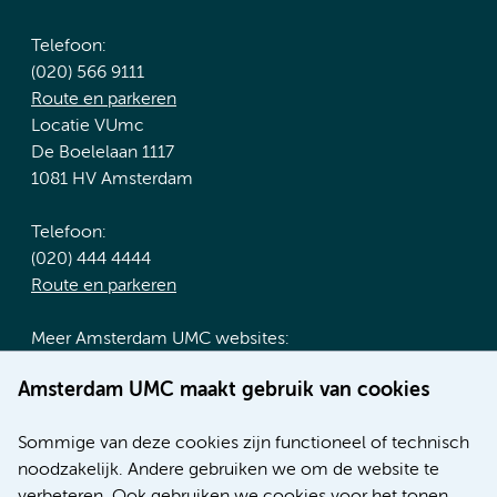
Telefoon:
(020) 566 9111
Route en parkeren
Locatie VUmc
De Boelelaan 1117
1081 HV Amsterdam
Telefoon:
(020) 444 4444
Route en parkeren
Meer Amsterdam UMC websites:
Werken bij Amsterdam UMC
Amsterdam UMC maakt gebruik van cookies
Over Amsterdam UMC
Nieuws
Sommige van deze cookies zijn functioneel of technisch
Research
noodzakelijk. Andere gebruiken we om de website te
Educatie locatie AMC