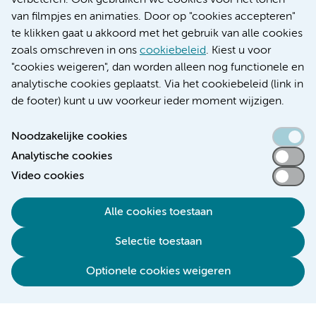
verbeteren. Ook gebruiken we cookies voor het tonen
Educatie locatie VUmc
van filmpjes en animaties. Door op "cookies accepteren"
te klikken gaat u akkoord met het gebruik van alle cookies
zoals omschreven in ons
cookiebeleid
. Kiest u voor
"cookies weigeren", dan worden alleen nog functionele en
Verwijzen & diagnostiek
analytische cookies geplaatst. Via het cookiebeleid (link in
de footer) kunt u uw voorkeur ieder moment wijzigen.
Noodzakelijke cookies
Analytische cookies
Toegankelijkheidsverklaring
Video cookies
Responsible disclosure
Algemene privacyverklaring
Alle cookies toestaan
Cookieverklaring
Selectie toestaan
Disclaimer
Colofon
Optionele cookies weigeren