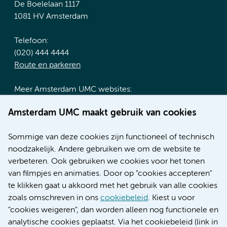
De Boelelaan 1117
1081 HV Amsterdam
Telefoon:
(020) 444 4444
Route en parkeren
Meer Amsterdam UMC websites:
Werken bij Amsterdam UMC
Amsterdam UMC maakt gebruik van cookies
Over Amsterdam UMC
Nieuws
Sommige van deze cookies zijn functioneel of technisch
Research
noodzakelijk. Andere gebruiken we om de website te
Educatie locatie AMC
verbeteren. Ook gebruiken we cookies voor het tonen
Educatie locatie VUmc
van filmpjes en animaties. Door op "cookies accepteren"
te klikken gaat u akkoord met het gebruik van alle cookies
zoals omschreven in ons
cookiebeleid
. Kiest u voor
"cookies weigeren", dan worden alleen nog functionele en
Verwijzen & diagnostiek
analytische cookies geplaatst. Via het cookiebeleid (link in