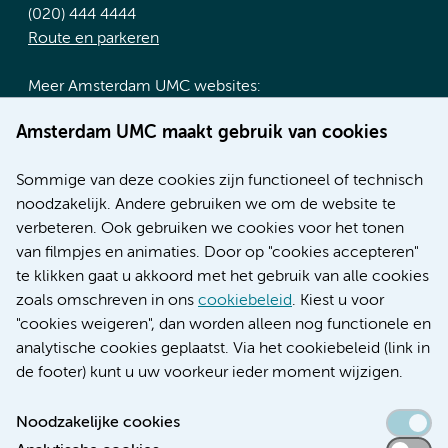
(020) 444 4444
Route en parkeren
Meer Amsterdam UMC websites:
Werken bij Amsterdam UMC
Amsterdam UMC maakt gebruik van cookies
Over Amsterdam UMC
Nieuws
Sommige van deze cookies zijn functioneel of technisch
Research
noodzakelijk. Andere gebruiken we om de website te
Educatie locatie AMC
verbeteren. Ook gebruiken we cookies voor het tonen
Educatie locatie VUmc
van filmpjes en animaties. Door op "cookies accepteren"
te klikken gaat u akkoord met het gebruik van alle cookies
zoals omschreven in ons
cookiebeleid
. Kiest u voor
"cookies weigeren", dan worden alleen nog functionele en
Verwijzen & diagnostiek
analytische cookies geplaatst. Via het cookiebeleid (link in
de footer) kunt u uw voorkeur ieder moment wijzigen.
Noodzakelijke cookies