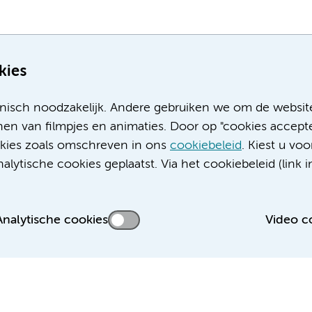
kies
nisch noodzakelijk. Andere gebruiken we om de websit
en van filmpjes en animaties. Door op "cookies accepte
ookies zoals omschreven in ons
cookiebeleid
. Kiest u voo
Meer Amsterdam UMC websites:
lytische cookies geplaatst. Via het cookiebeleid (link i
Werken bij Amsterdam UMC
Over Amsterdam UMC
Nieuws
Analytische cookies
Video c
Research
Educatie locatie AMC
Educatie locatie VUmc