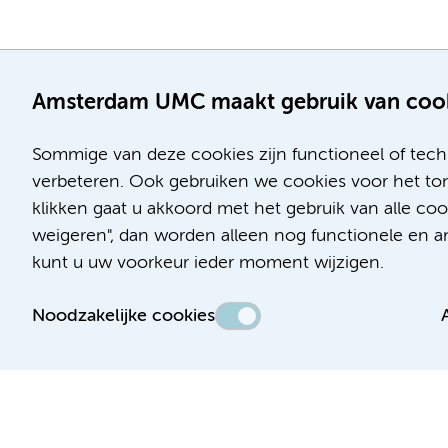
Amsterdam UMC maakt gebruik van coo
Sommige van deze cookies zijn functioneel of tech
verbeteren. Ook gebruiken we cookies voor het ton
klikken gaat u akkoord met het gebruik van alle c
Locatie AMC
Locatie VUmc
weigeren", dan worden alleen nog functionele en ana
Meibergdreef 9
De Boelelaan 1117
kunt u uw voorkeur ieder moment wijzigen.
1105 AZ Amsterdam
1081 HV Amsterdam
Noodzakelijke cookies
Telefoon:
Telefoon:
(020) 566 9111
(020) 444 4444
Route en parkeren
Route en parkeren