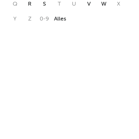
Q
R
S
T
U
V
W
X
Y
Z
0-9
Alles