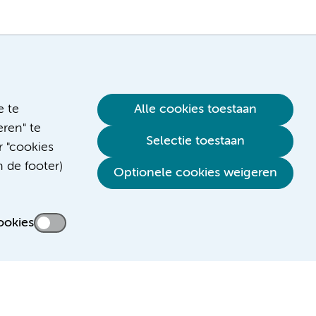
e te
Alle cookies toestaan
ren" te
Selectie toestaan
r "cookies
n de footer)
Verwijzen & diagnostiek
Optionele cookies weigeren
ookies