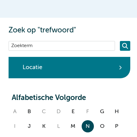
Zoek op "trefwoord"
Locatie
Alfabetische Volgorde
A
B
C
D
E
F
G
H
I
J
K
L
M
N
O
P