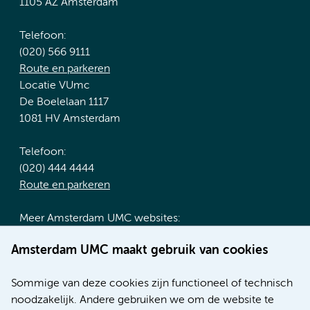
1105 AZ Amsterdam
Telefoon:
(020) 566 9111
Route en parkeren
Locatie VUmc
De Boelelaan 1117
1081 HV Amsterdam
Telefoon:
(020) 444 4444
Route en parkeren
Meer Amsterdam UMC websites:
Werken bij Amsterdam UMC
Amsterdam UMC maakt gebruik van cookies
Over Amsterdam UMC
Nieuws
Sommige van deze cookies zijn functioneel of technisch
Research
noodzakelijk. Andere gebruiken we om de website te