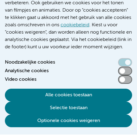
Educatie locatie AMC
verbeteren. Ook gebruiken we cookies voor het tonen
Educatie locatie VUmc
van filmpjes en animaties. Door op "cookies accepteren"
te klikken gaat u akkoord met het gebruik van alle cookies
zoals omschreven in ons
cookiebeleid
. Kiest u voor
"cookies weigeren", dan worden alleen nog functionele en
Verwijzen & diagnostiek
analytische cookies geplaatst. Via het cookiebeleid (link in
de footer) kunt u uw voorkeur ieder moment wijzigen.
Noodzakelijke cookies
Analytische cookies
Toegankelijkheidsverklaring
Video cookies
Responsible disclosure
Algemene privacyverklaring
Alle cookies toestaan
Cookieverklaring
Selectie toestaan
Disclaimer
Colofon
Optionele cookies weigeren