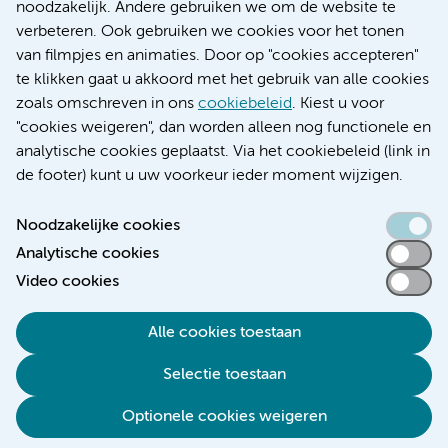
Research
noodzakelijk. Andere gebruiken we om de website te
Educatie locatie AMC
verbeteren. Ook gebruiken we cookies voor het tonen
Educatie locatie VUmc
van filmpjes en animaties. Door op "cookies accepteren"
te klikken gaat u akkoord met het gebruik van alle cookies
zoals omschreven in ons
cookiebeleid
. Kiest u voor
"cookies weigeren", dan worden alleen nog functionele en
Verwijzen & diagnostiek
analytische cookies geplaatst. Via het cookiebeleid (link in
de footer) kunt u uw voorkeur ieder moment wijzigen.
Noodzakelijke cookies
Analytische cookies
Toegankelijkheidsverklaring
Video cookies
Responsible disclosure
Algemene privacyverklaring
Alle cookies toestaan
Cookieverklaring
Selectie toestaan
Disclaimer
Colofon
Optionele cookies weigeren