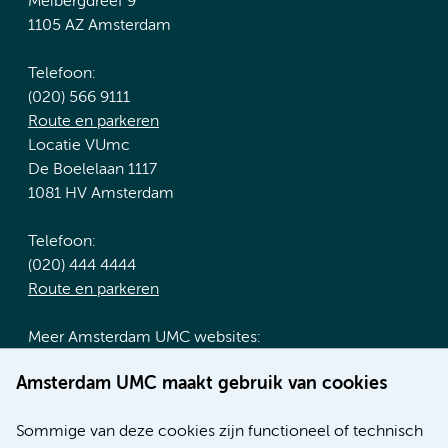
Meibergdreef 9
1105 AZ Amsterdam
Telefoon:
(020) 566 9111
Route en parkeren
Locatie VUmc
De Boelelaan 1117
1081 HV Amsterdam
Telefoon:
(020) 444 4444
Route en parkeren
Meer Amsterdam UMC websites:
Werken bij Amsterdam UMC
Amsterdam UMC maakt gebruik van cookies
Over Amsterdam UMC
Nieuws
Sommige van deze cookies zijn functioneel of technisch