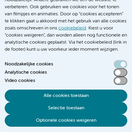
noodzakelijk. Andere gebruiken we om de website te
Educatie locatie AMC
verbeteren. Ook gebruiken we cookies voor het tonen
Educatie locatie VUmc
van filmpjes en animaties. Door op "cookies accepteren"
te klikken gaat u akkoord met het gebruik van alle cookies
zoals omschreven in ons
cookiebeleid
. Kiest u voor
"cookies weigeren", dan worden alleen nog functionele en
Verwijzen & diagnostiek
analytische cookies geplaatst. Via het cookiebeleid (link in
de footer) kunt u uw voorkeur ieder moment wijzigen.
Noodzakelijke cookies
Analytische cookies
Toegankelijkheidsverklaring
Video cookies
Responsible disclosure
Algemene privacyverklaring
Alle cookies toestaan
Cookieverklaring
Selectie toestaan
Disclaimer
Colofon
Optionele cookies weigeren