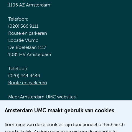
1105 AZ Amsterdam
Telefoon:
(020) 566 9111
Route en parkeren
Locatie VUmc
De Boelelaan 1117
1081 HV Amsterdam
Telefoon:
(020) 444 4444
Route en parkeren
Meer Amsterdam UMC websites:
Werken bij Amsterdam UMC
Amsterdam UMC maakt gebruik van cookies
Over Amsterdam UMC
Nieuws
Sommige van deze cookies zijn functioneel of technisch
Research