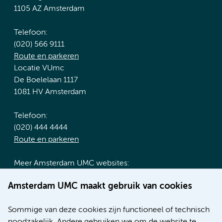
1105 AZ Amsterdam
Telefoon:
(020) 566 9111
Route en parkeren
Locatie VUmc
De Boelelaan 1117
1081 HV Amsterdam
Telefoon:
(020) 444 4444
Route en parkeren
Meer Amsterdam UMC websites:
Werken bij Amsterdam UMC
Amsterdam UMC maakt gebruik van cookies
Over Amsterdam UMC
Nieuws
Sommige van deze cookies zijn functioneel of technisch
Research