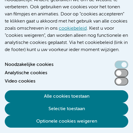
noodzakelijk. Andere gebruiken we om de website te
Educatie locatie AMC
verbeteren. Ook gebruiken we cookies voor het tonen
Educatie locatie VUmc
van filmpjes en animaties. Door op "cookies accepteren"
te klikken gaat u akkoord met het gebruik van alle cookies
zoals omschreven in ons
cookiebeleid
. Kiest u voor
"cookies weigeren", dan worden alleen nog functionele en
Verwijzen & diagnostiek
analytische cookies geplaatst. Via het cookiebeleid (link in
de footer) kunt u uw voorkeur ieder moment wijzigen.
Noodzakelijke cookies
Analytische cookies
Toegankelijkheidsverklaring
Video cookies
Responsible disclosure
Algemene privacyverklaring
Alle cookies toestaan
Cookieverklaring
Selectie toestaan
Disclaimer
Colofon
Optionele cookies weigeren