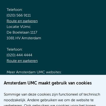
Telefoon:
(020) 566 9111
Route en parkeren
Locatie VUmc
De Boelelaan 1117
1081 HV Amsterdam
Telefoon:
(020) 444 4444
Route en parkeren
Meer Amsterdam UMC websites:
Werken bij Amsterdam UMC
Amsterdam UMC maakt gebruik van cookies
Over Amsterdam UMC
Nieuws
Sommige van deze cookies zijn functioneel of technisch
Research
noodzakelijk. Andere gebruiken we om de website te
Educatie locatie AMC