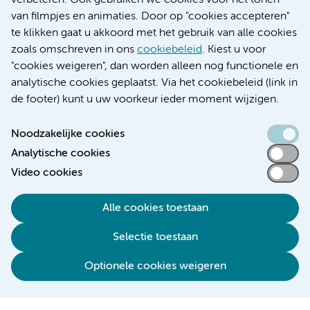
verbeteren. Ook gebruiken we cookies voor het tonen
Educatie locatie VUmc
van filmpjes en animaties. Door op "cookies accepteren"
te klikken gaat u akkoord met het gebruik van alle cookies
zoals omschreven in ons
cookiebeleid
. Kiest u voor
"cookies weigeren", dan worden alleen nog functionele en
Verwijzen & diagnostiek
analytische cookies geplaatst. Via het cookiebeleid (link in
de footer) kunt u uw voorkeur ieder moment wijzigen.
Noodzakelijke cookies
Analytische cookies
Toegankelijkheidsverklaring
Video cookies
Responsible disclosure
Algemene privacyverklaring
Alle cookies toestaan
Cookieverklaring
Selectie toestaan
Disclaimer
Colofon
Optionele cookies weigeren