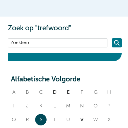
Zoek op "trefwoord"
Alfabetische Volgorde
A
B
C
D
E
F
G
H
I
J
K
L
M
N
O
P
Q
R
S
T
U
V
W
X