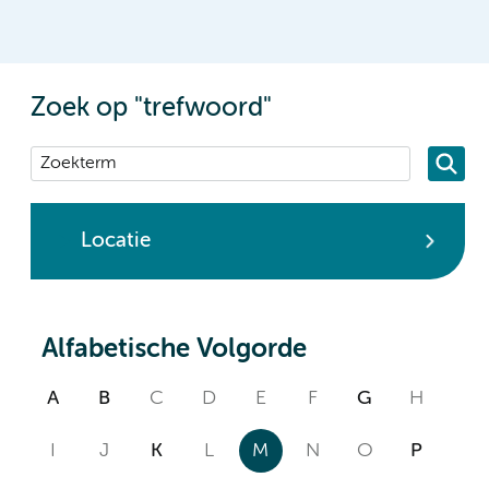
Zoek op "trefwoord"
Locatie
Alfabetische Volgorde
A
B
C
D
E
F
G
H
I
J
K
L
M
N
O
P