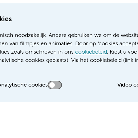
kies
nisch noodzakelijk. Andere gebruiken we om de websit
en van filmpjes en animaties. Door op "cookies accepte
ookies zoals omschreven in ons
cookiebeleid
. Kiest u voo
Meer Amsterdam UMC websites:
lytische cookies geplaatst. Via het cookiebeleid (link i
Werken bij Amsterdam UMC
Over Amsterdam UMC
Nieuws
Analytische cookies
Video c
Research
Educatie locatie AMC
Educatie locatie VUmc
 privacyverklaring
Cookieverklaring
Disclaimer
Colofon