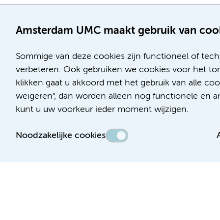
Amsterdam UMC maakt gebruik van coo
Sommige van deze cookies zijn functioneel of tech
verbeteren. Ook gebruiken we cookies voor het ton
klikken gaat u akkoord met het gebruik van alle c
Locatie AMC
Locatie VUmc
weigeren", dan worden alleen nog functionele en ana
Meibergdreef 9
De Boelelaan 1117
kunt u uw voorkeur ieder moment wijzigen.
1105 AZ Amsterdam
1081 HV Amsterdam
Noodzakelijke cookies
Telefoon:
Telefoon:
(020) 566 9111
(020) 444 4444
Route en parkeren
Route en parkeren
Toegankelijkheidsverklaring
Responsible disclosure
Algemene