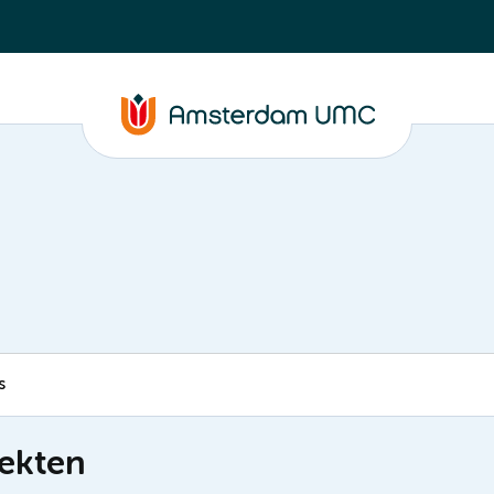
s
iekten