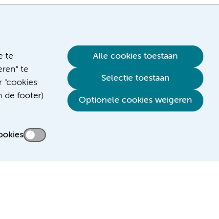
e te
Alle cookies toestaan
ren" te
Selectie toestaan
r "cookies
n de footer)
Verwijzen & diagnostiek
Optionele cookies weigeren
ookies