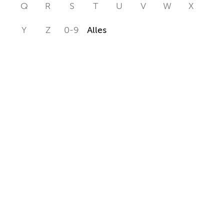
Q
R
S
T
U
V
W
X
Y
Z
0-9
Alles