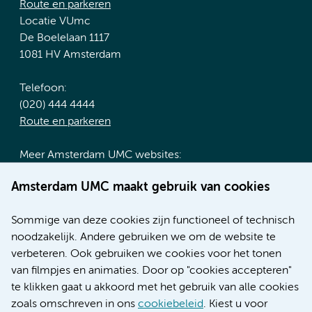
Route en parkeren
Locatie VUmc
De Boelelaan 1117
1081 HV Amsterdam
Telefoon:
(020) 444 4444
Route en parkeren
Meer Amsterdam UMC websites:
Werken bij Amsterdam UMC
Amsterdam UMC maakt gebruik van cookies
Over Amsterdam UMC
Nieuws
Sommige van deze cookies zijn functioneel of technisch
Research
noodzakelijk. Andere gebruiken we om de website te
Educatie locatie AMC
verbeteren. Ook gebruiken we cookies voor het tonen
Educatie locatie VUmc
van filmpjes en animaties. Door op "cookies accepteren"
te klikken gaat u akkoord met het gebruik van alle cookies
zoals omschreven in ons
cookiebeleid
. Kiest u voor