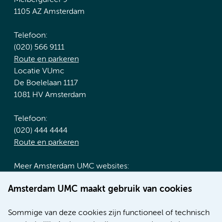
1105 AZ Amsterdam
Telefoon:
(020) 566 9111
Route en parkeren
Locatie VUmc
De Boelelaan 1117
1081 HV Amsterdam
Telefoon:
(020) 444 4444
Route en parkeren
Meer Amsterdam UMC websites:
Werken bij Amsterdam UMC
Amsterdam UMC maakt gebruik van cookies
Over Amsterdam UMC
Nieuws
Sommige van deze cookies zijn functioneel of technisch
Research