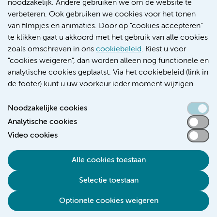
noodzakelijk. Andere gebruiken we om de website te
Educatie locatie AMC
verbeteren. Ook gebruiken we cookies voor het tonen
Educatie locatie VUmc
van filmpjes en animaties. Door op "cookies accepteren"
te klikken gaat u akkoord met het gebruik van alle cookies
zoals omschreven in ons
cookiebeleid
. Kiest u voor
"cookies weigeren", dan worden alleen nog functionele en
Verwijzen & diagnostiek
analytische cookies geplaatst. Via het cookiebeleid (link in
de footer) kunt u uw voorkeur ieder moment wijzigen.
Noodzakelijke cookies
Analytische cookies
Toegankelijkheidsverklaring
Video cookies
Responsible disclosure
Algemene privacyverklaring
Alle cookies toestaan
Cookieverklaring
Selectie toestaan
Disclaimer
Colofon
Optionele cookies weigeren